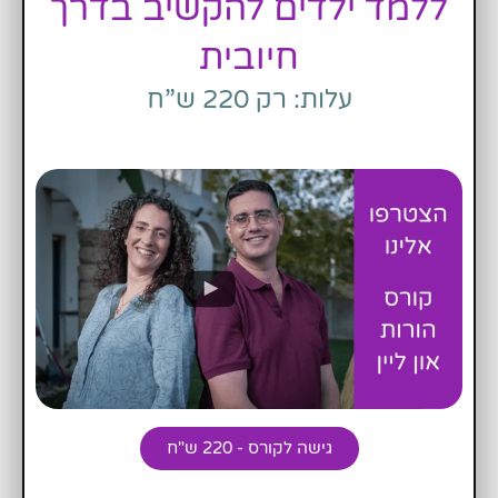
ללמד ילדים להקשיב בדרך
חיובית
עלות: רק 220 ש”ח
גישה לקורס - 220 ש"ח